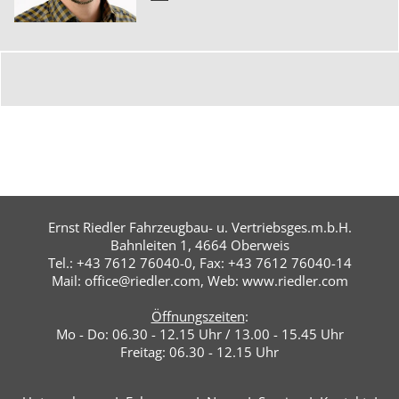
Ernst Riedler Fahrzeugbau- u. Vertriebsges.m.b.H.
Bahnleiten 1, 4664 Oberweis
Tel.: +43 7612 76040-0, Fax: +43 7612 76040-14
Mail:
office@​riedler.com
, Web:
www.riedler.com
Öffnungszeiten
:
Mo - Do: 06.30 - 12.15 Uhr / 13.00 - 15.45 Uhr
Freitag: 06.30 - 12.15 Uhr