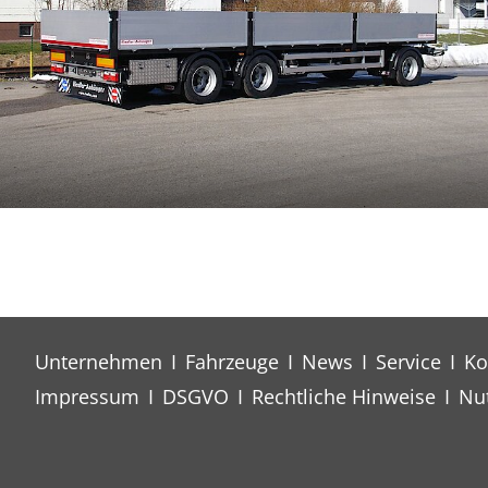
Unternehmen
I
Fahrzeuge
I
News
I
Service
I
Ko
Impressum
I
DSGVO
I
Rechtliche Hinweise
I
Nu